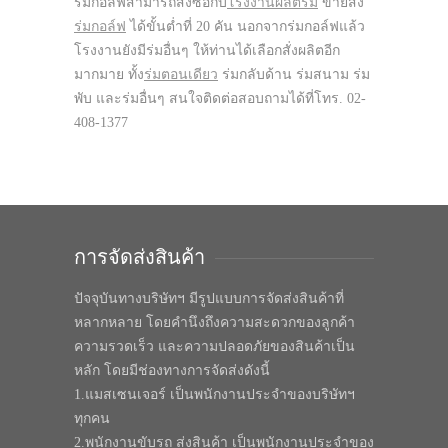
ร่มกอล์ฟสามารถสั่งซื้อกับ
โรงงานผลิตร่ม
ขายส่ง
ร่มกอล์ฟ
ได้ขั้นต่ำที่ 20 คัน นอกจากร่มกอล์ฟแล้ว
โรงงานยังมีร่มอื่นๆ ให้ท่านได้เลือกสั่งผลิตอีก
มากมาย ทั้ง
ร่มตอนเดียว
ร่มกลับด้าน ร่มสนาม ร่ม
พับ และร่มอื่นๆ สนใจติดต่อสอบถามได้ที่โทร. 02-
408-1377
การจัดส่งสินค้า
ปัจจุบันทางบริษัทฯ มีรูปแบบการจัดส่งสินค้าที่
หลากหลาย โดยคำนึงถึงความสะดวกของลูกค้า
ความรวดเร็ว และความปลอดภัยของสินค้าเป็น
หลัก โดยมีช่องทางการจัดส่งดังนี้
1.แมสเซนเจอร์ เป็นพนักงานประจำของบริษัทฯ
ทุกคน
2.พนักงานขับรถ ส่งสินค้า เป็นพนักงานประจำของ