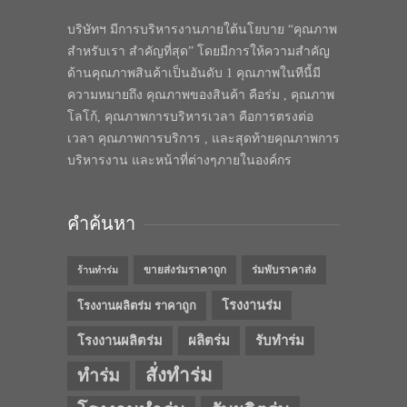
บริษัทฯ มีการบริหารงานภายใต้นโยบาย “คุณภาพ
สำหรับเรา สำคัญที่สุด” โดยมีการให้ความสำคัญ
ด้านคุณภาพสินค้าเป็นอันดับ 1 คุณภาพในทีนี้มี
ความหมายถึง คุณภาพของสินค้า คือร่ม , คุณภาพ
โลโก้, คุณภาพการบริหารเวลา คือการตรงต่อ
เวลา คุณภาพการบริการ , และสุดท้ายคุณภาพการ
บริหารงาน และหน้าที่ต่างๆภายในองค์กร
คำค้นหา
ขายส่งร่มราคาถูก
ร่มพับราคาส่ง
ร้านทำร่ม
โรงงานร่ม
โรงงานผลิตร่ม ราคาถูก
โรงงานผลิตร่ม
ผลิตร่ม
รับทำร่ม
สั่งทำร่ม
ทำร่ม