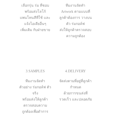
เลือกรุ่น ร่ม ที่ชอบ
ทีมงานจัดทำ
พร้อมส่งโลโก้
Artwork ตามแบบที่
แพนโทนสีที่ใช้ และ
ลูกค้าต้องการ วางบน
แจ้งไอเดียอื่นๆ
ตัว ร่มกอล์ฟ
เพิ่มเติม กับฝ่ายขาย
ส่งให้ลูกค้าตรวจสอบ
ความถูกต้อง
3.SAMPLES
4.DELIVERY
ทีมงานจัดทำ
จัดส่งตามที่อยู่ที่ลูกค้า
ตัวอย่าง ร่มกอล์ฟ ตัว
กำหนด
จริง
ด้วยการขนส่งที่
พร้อมส่งให้ลูกค้า
รวดเร็ว และปลอดภัย
ตรวจสอบความ
ถูกต้องเพื่อดำการ