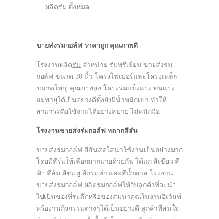
ผลิตร่ม ทั้งหมด
ขายส่งร่มกอล์ฟ ราคาถูก คุณภาพดี
โรงงานผลิต
ร่ม
จำหน่าย ร่มพรีเมี่ยม ขายส่งร่ม
กอล์ฟ ขนาด 30 นิ้ว โครงไฟเบอร์และโครงเหล็ก
ขนาดใหญ่ คุณภาพสูง โครงร่มแข็งแรง ทนแรง
ลมพายุได้เป็นอย่างดีทั้งยังมีน้ำหนักเบา ทำให้
สามารถถือใช้งานได้อย่างสบาย ไม่หนักมือ
โรงงานขายส่งร่มกอล์ฟ หลากสีสัน
ขายส่งร่มกอล์ฟ สีสันสดใสน่าใช้งานเป็นอย่างมาก
โดยมีสีร่มให้เลือกมากมายด้วยกัน ได้แก่ สีเขียว สี
ฟ้า สีส้ม สีชมพู สีกรมท่า และสีน้ำตาล โรงงาน
ขายส่งร่มกอล์ฟ ผลิตร่มกอล์ฟให้กับลูกค้าที่จะนำ
ไปเป็นของที่ระลึกหรือของสมนาคุณในงานอีเว้นท์
หรืองานกิจกรรมต่างๆได้เป็นอย่างดี ลูกค้าที่สนใจ