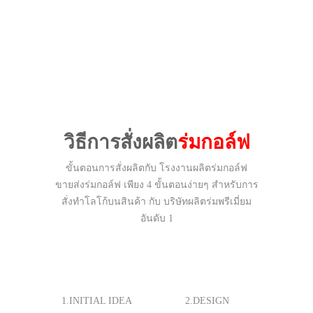
วิธีการสั่งผลิต
ร่มกอล์ฟ
ขั้นตอนการสั่งผลิตกับ โรงงานผลิตร่มกอล์ฟ
ขายส่งร่มกอล์ฟ เพียง 4 ขั้นตอนง่ายๆ สำหรับการ
สั่งทำโลโก้บนสินค้า กับ บริษัทผลิตร่มพรีเมี่ยม
อันดับ 1
1.INITIAL IDEA
2.DESIGN