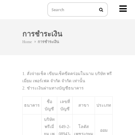
MENU
Skip
to
การชำระเงิน
content
Home
การชำระเงิน
1. สั่งจ่ายเช็ค เขียนเช็คขีดคร่อมในนาม บริษัท พรี
เมี่ยม เพอร์เฟค จำกัด จำกัด เท่านั้น
2. ชำระเงินผ่านทางบัญชีธนาคาร
ชื่อ
เลขที่
ธนาคาร
สาขา
ประเภท
บัญชี
บัญชี
บริษัท
พรีเมี่
649-2-
โลตัส
ออม
ยม เพ
08943-
เพชรเกษม